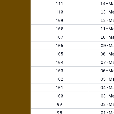
111
14-Ma
110
13-Ma
109
12-Ma
108
11-Ma
107
10-Ma
106
09-Ma
105
08-Ma
104
07-Ma
103
06-Ma
102
05-Ma
101
04-Ma
100
03-Ma
99
02-Ma
98
01-Ma