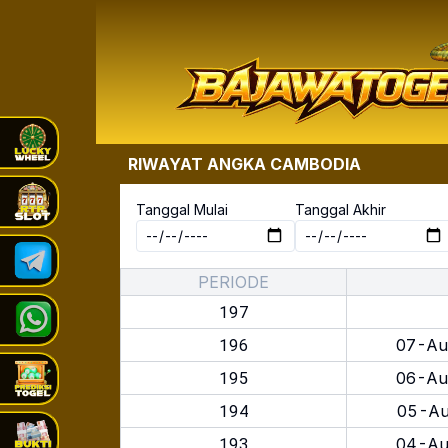
RIWAYAT ANGKA
CAMBODIA
Tanggal Mulai
Tanggal Akhir
PERIODE
197
196
07-Au
195
06-Au
194
05-Au
193
04-Au