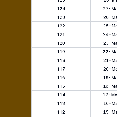
28-Ma
124
27-Ma
123
26-Ma
122
25-Ma
121
24-Ma
120
23-Ma
119
22-Ma
118
21-Ma
117
20-Ma
116
19-Ma
115
18-Ma
114
17-Ma
113
16-Ma
112
15-Ma