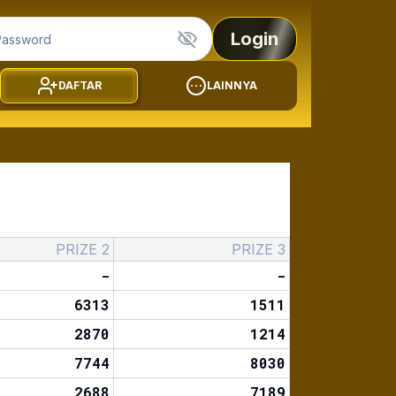
Login
DAFTAR
LAINNYA
PRIZE 2
PRIZE 3
-
-
6313
1511
2870
1214
7744
8030
2688
7189